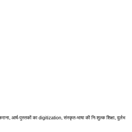
राना, आर्ष-पुस्तकों का digitization, संस्कृत-भाषा की निःशुल्क शिक्षा, दुर्लभ