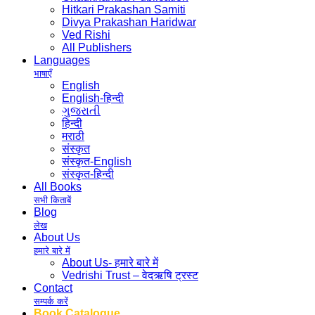
Hitkari Prakashan Samiti
Divya Prakashan Haridwar
Ved Rishi
All Publishers
Languages
भाषाएँ
English
English-हिन्दी
ગુજરાતી
हिन्दी
मराठी
संस्कृत
संस्कृत-English
संस्कृत-हिन्दी
All Books
सभी किताबें
Blog
लेख
About Us
हमारे बारे में
About Us- हमारे बारे में
Vedrishi Trust – वेदऋषि ट्रस्ट
Contact
सम्पर्क करें
Book Catalogue