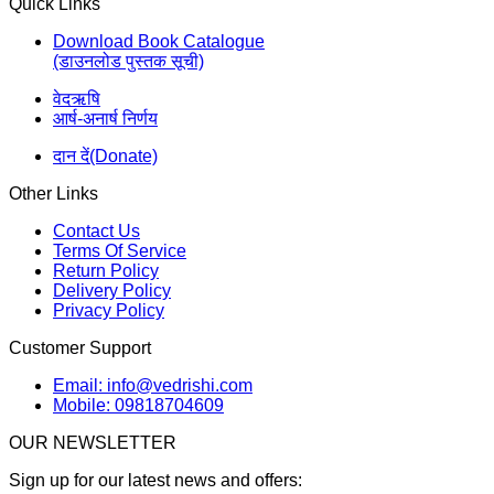
Quick Links
Download Book Catalogue
(डाउनलोड पुस्तक सूची)
वेदऋषि
आर्ष-अनार्ष निर्णय
दान दें(Donate)
Other Links
Contact Us
Terms Of Service
Return Policy
Delivery Policy
Privacy Policy
Customer Support
Email: info@vedrishi.com
Mobile: 09818704609
OUR NEWSLETTER
Sign up for our latest news and offers: