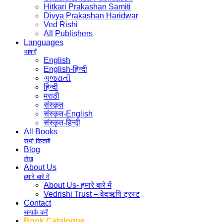
Hitkari Prakashan Samiti
Divya Prakashan Haridwar
Ved Rishi
All Publishers
Languages
भाषाएँ
English
English-हिन्दी
ગુજરાતી
हिन्दी
मराठी
संस्कृत
संस्कृत-English
संस्कृत-हिन्दी
All Books
सभी किताबें
Blog
लेख
About Us
हमारे बारे में
About Us- हमारे बारे में
Vedrishi Trust – वेदऋषि ट्रस्ट
Contact
सम्पर्क करें
Book Catalogue