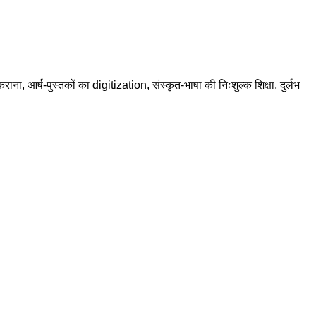
राना, आर्ष-पुस्तकों का digitization, संस्कृत-भाषा की निःशुल्क शिक्षा, दुर्लभ