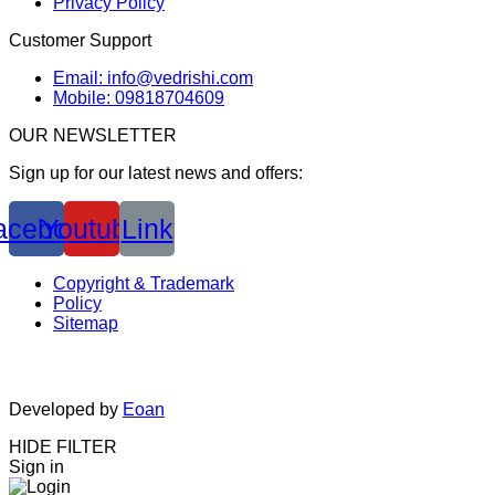
Privacy Policy
Customer Support
Email: info@vedrishi.com
Mobile: 09818704609
OUR NEWSLETTER
Sign up for our latest news and offers:
acebook
Youtube
Link
Copyright & Trademark
Policy
Sitemap
Developed by
Eoan
HIDE FILTER
Sign in