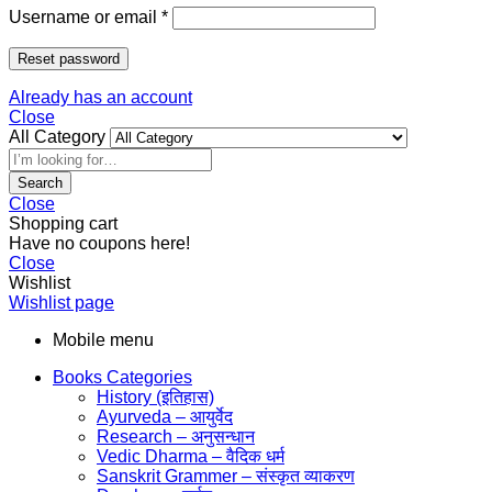
Username or email
*
Reset password
Already has an account
Close
All Category
Search
Close
Shopping cart
Have no coupons here!
Close
Wishlist
Wishlist page
Mobile menu
Books Categories
History (इतिहास)
Ayurveda – आयुर्वेद
Research – अनुसन्धान
Vedic Dharma – वैदिक धर्म
Sanskrit Grammer – संस्कृत व्याकरण