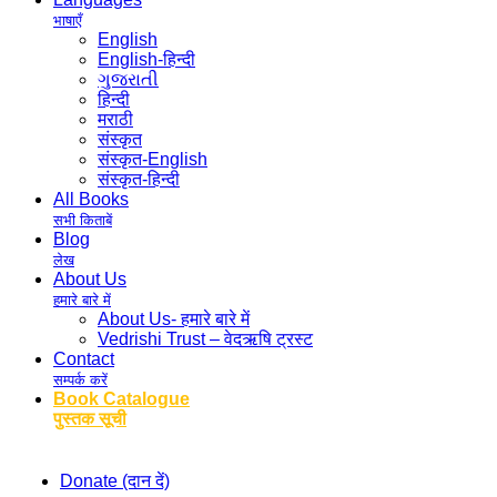
भाषाएँ
English
English-हिन्दी
ગુજરાતી
हिन्दी
मराठी
संस्कृत
संस्कृत-English
संस्कृत-हिन्दी
All Books
सभी किताबें
Blog
लेख
About Us
हमारे बारे में
About Us- हमारे बारे में
Vedrishi Trust – वेदऋषि ट्रस्ट
Contact
सम्पर्क करें
Book Catalogue
पुस्तक सूची
Donate (दान दें)