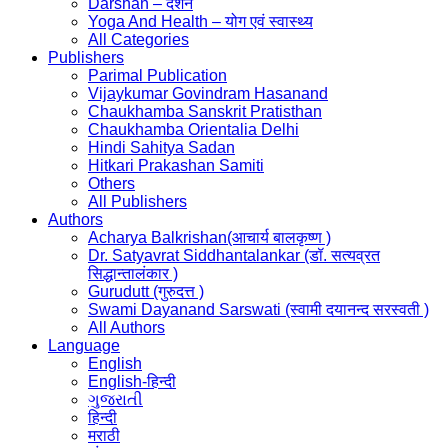
Darshan – दर्शन
Yoga And Health – योग एवं स्वास्थ्य
All Categories
Publishers
Parimal Publication
Vijaykumar Govindram Hasanand
Chaukhamba Sanskrit Pratisthan
Chaukhamba Orientalia Delhi
Hindi Sahitya Sadan
Hitkari Prakashan Samiti
Others
All Publishers
Authors
Acharya Balkrishan(आचार्य बालकृष्ण )
Dr. Satyavrat Siddhantalankar (डॉ. सत्यव्रत
सिद्धान्तालंकार )
Gurudutt (गुरुदत्त )
Swami Dayanand Sarswati (स्वामी दयानन्द सरस्वती )
All Authors
Language
English
English-हिन्दी
ગુજરાતી
हिन्दी
मराठी