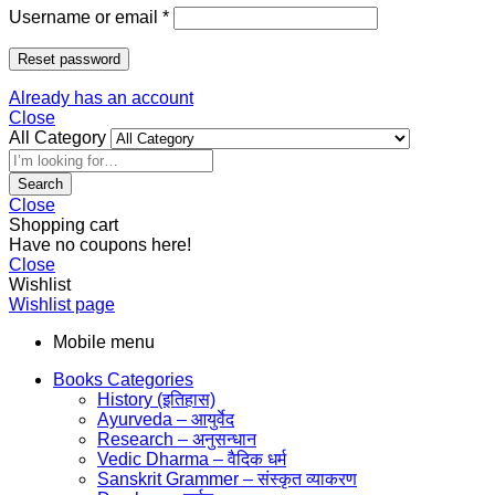
Username or email
*
Reset password
Already has an account
Close
All Category
Search
Close
Shopping cart
Have no coupons here!
Close
Wishlist
Wishlist page
Mobile menu
Books Categories
History (इतिहास)
Ayurveda – आयुर्वेद
Research – अनुसन्धान
Vedic Dharma – वैदिक धर्म
Sanskrit Grammer – संस्कृत व्याकरण