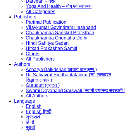
Darshan – दर्शन
Yoga And Health – योग एवं स्वास्थ्य
All Categories
Publishers
Parimal Publication
Vijaykumar Govindram Hasanand
Chaukhamba Sanskrit Pratisthan
Chaukhamba Orientalia Delhi
Hindi Sahitya Sadan
Hitkari Prakashan Samiti
Others
All Publishers
Authors
Acharya Balkrishan(आचार्य बालकृष्ण )
Dr. Satyavrat Siddhantalankar (डॉ. सत्यव्रत
सिद्धान्तालंकार )
Gurudutt (गुरुदत्त )
Swami Dayanand Sarswati (स्वामी दयानन्द सरस्वती )
All Authors
Language
English
English-हिन्दी
ગુજરાતી
हिन्दी
मराठी