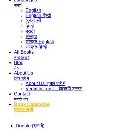
भाषाएँ
English
English-हिन्दी
ગુજરાતી
हिन्दी
मराठी
संस्कृत
संस्कृत-English
संस्कृत-हिन्दी
All Books
सभी किताबें
Blog
लेख
About Us
हमारे बारे में
About Us- हमारे बारे में
Vedrishi Trust – वेदऋषि ट्रस्ट
Contact
सम्पर्क करें
Book Catalogue
पुस्तक सूची
Donate (दान दें)