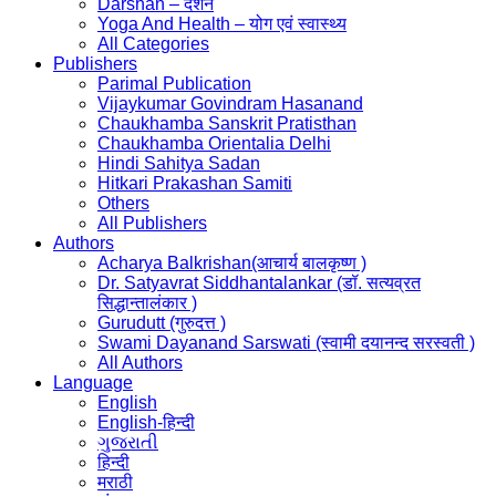
Darshan – दर्शन
Yoga And Health – योग एवं स्वास्थ्य
All Categories
Publishers
Parimal Publication
Vijaykumar Govindram Hasanand
Chaukhamba Sanskrit Pratisthan
Chaukhamba Orientalia Delhi
Hindi Sahitya Sadan
Hitkari Prakashan Samiti
Others
All Publishers
Authors
Acharya Balkrishan(आचार्य बालकृष्ण )
Dr. Satyavrat Siddhantalankar (डॉ. सत्यव्रत
सिद्धान्तालंकार )
Gurudutt (गुरुदत्त )
Swami Dayanand Sarswati (स्वामी दयानन्द सरस्वती )
All Authors
Language
English
English-हिन्दी
ગુજરાતી
हिन्दी
मराठी