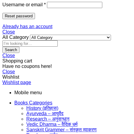
Username or email
*
Reset password
Already has an account
Close
All Category
Search
Close
Shopping cart
Have no coupons here!
Close
Wishlist
Wishlist page
Mobile menu
Books Categories
History (इतिहास)
Ayurveda – आयुर्वेद
Research – अनुसन्धान
Vedic Dharma – वैदिक धर्म
Sanskrit Grammer – संस्कृत व्याकरण