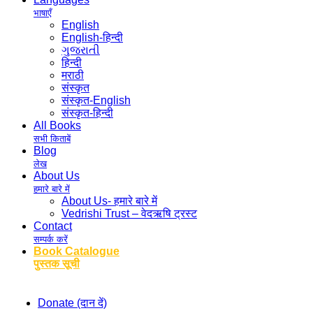
भाषाएँ
English
English-हिन्दी
ગુજરાતી
हिन्दी
मराठी
संस्कृत
संस्कृत-English
संस्कृत-हिन्दी
All Books
सभी किताबें
Blog
लेख
About Us
हमारे बारे में
About Us- हमारे बारे में
Vedrishi Trust – वेदऋषि ट्रस्ट
Contact
सम्पर्क करें
Book Catalogue
पुस्तक सूची
Donate (दान दें)