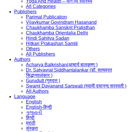
Yoga And Health – योग एवं स्वास्थ्य
All Categories
Publishers
Parimal Publication
Vijaykumar Govindram Hasanand
Chaukhamba Sanskrit Pratisthan
Chaukhamba Orientalia Delhi
Hindi Sahitya Sadan
Hitkari Prakashan Samiti
Others
All Publishers
Authors
Acharya Balkrishan(आचार्य बालकृष्ण )
Dr. Satyavrat Siddhantalankar (डॉ. सत्यव्रत
सिद्धान्तालंकार )
Gurudutt (गुरुदत्त )
Swami Dayanand Sarswati (स्वामी दयानन्द सरस्वती )
All Authors
Language
English
English-हिन्दी
ગુજરાતી
हिन्दी
मराठी
संस्कृत