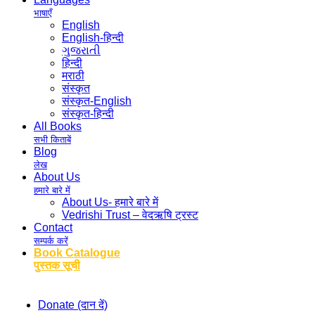
भाषाएँ
English
English-हिन्दी
ગુજરાતી
हिन्दी
मराठी
संस्कृत
संस्कृत-English
संस्कृत-हिन्दी
All Books
सभी किताबें
Blog
लेख
About Us
हमारे बारे में
About Us- हमारे बारे में
Vedrishi Trust – वेदऋषि ट्रस्ट
Contact
सम्पर्क करें
Book Catalogue
पुस्तक सूची
Donate (दान दें)