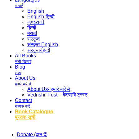
भाषाएँ
English
English-हिन्दी
ગુજરાતી
हिन्दी
मराठी
संस्कृत
संस्कृत-English
संस्कृत-हिन्दी
All Books
सभी किताबें
Blog
लेख
About Us
हमारे बारे में
About Us- हमारे बारे में
Vedrishi Trust – वेदऋषि ट्रस्ट
Contact
सम्पर्क करें
Book Catalogue
पुस्तक सूची
Donate (दान दें)