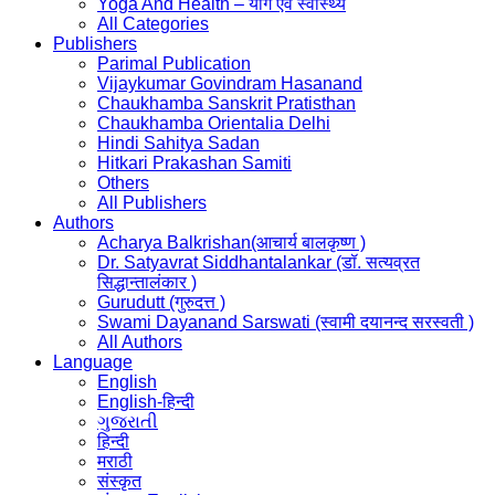
Yoga And Health – योग एवं स्वास्थ्य
All Categories
Publishers
Parimal Publication
Vijaykumar Govindram Hasanand
Chaukhamba Sanskrit Pratisthan
Chaukhamba Orientalia Delhi
Hindi Sahitya Sadan
Hitkari Prakashan Samiti
Others
All Publishers
Authors
Acharya Balkrishan(आचार्य बालकृष्ण )
Dr. Satyavrat Siddhantalankar (डॉ. सत्यव्रत
सिद्धान्तालंकार )
Gurudutt (गुरुदत्त )
Swami Dayanand Sarswati (स्वामी दयानन्द सरस्वती )
All Authors
Language
English
English-हिन्दी
ગુજરાતી
हिन्दी
मराठी
संस्कृत