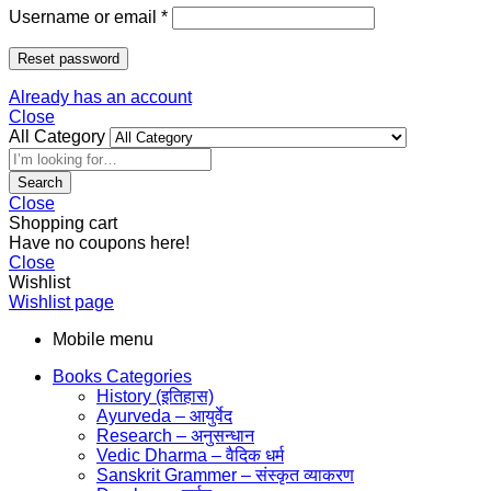
Username or email
*
Reset password
Already has an account
Close
All Category
Search
Close
Shopping cart
Have no coupons here!
Close
Wishlist
Wishlist page
Mobile menu
Books Categories
History (इतिहास)
Ayurveda – आयुर्वेद
Research – अनुसन्धान
Vedic Dharma – वैदिक धर्म
Sanskrit Grammer – संस्कृत व्याकरण