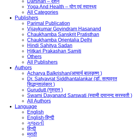
Darshan – दर्शन
Yoga And Health – योग एवं स्वास्थ्य
All Categories
Publishers
Parimal Publication
Vijaykumar Govindram Hasanand
Chaukhamba Sanskrit Pratisthan
Chaukhamba Orientalia Delhi
Hindi Sahitya Sadan
Hitkari Prakashan Samiti
Others
All Publishers
Authors
Acharya Balkrishan(आचार्य बालकृष्ण )
Dr. Satyavrat Siddhantalankar (डॉ. सत्यव्रत
सिद्धान्तालंकार )
Gurudutt (गुरुदत्त )
Swami Dayanand Sarswati (स्वामी दयानन्द सरस्वती )
All Authors
Language
English
English-हिन्दी
ગુજરાતી
हिन्दी
मराठी