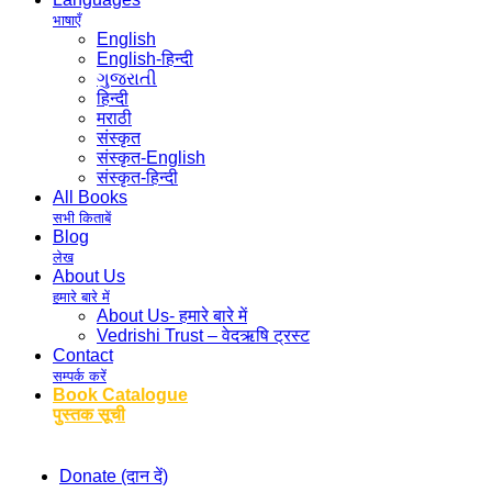
भाषाएँ
English
English-हिन्दी
ગુજરાતી
हिन्दी
मराठी
संस्कृत
संस्कृत-English
संस्कृत-हिन्दी
All Books
सभी किताबें
Blog
लेख
About Us
हमारे बारे में
About Us- हमारे बारे में
Vedrishi Trust – वेदऋषि ट्रस्ट
Contact
सम्पर्क करें
Book Catalogue
पुस्तक सूची
Donate (दान दें)