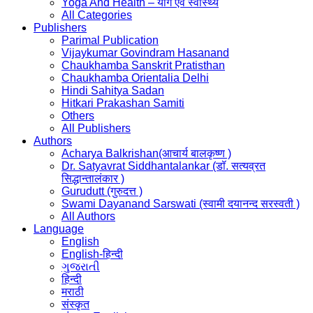
Yoga And Health – योग एवं स्वास्थ्य
All Categories
Publishers
Parimal Publication
Vijaykumar Govindram Hasanand
Chaukhamba Sanskrit Pratisthan
Chaukhamba Orientalia Delhi
Hindi Sahitya Sadan
Hitkari Prakashan Samiti
Others
All Publishers
Authors
Acharya Balkrishan(आचार्य बालकृष्ण )
Dr. Satyavrat Siddhantalankar (डॉ. सत्यव्रत
सिद्धान्तालंकार )
Gurudutt (गुरुदत्त )
Swami Dayanand Sarswati (स्वामी दयानन्द सरस्वती )
All Authors
Language
English
English-हिन्दी
ગુજરાતી
हिन्दी
मराठी
संस्कृत