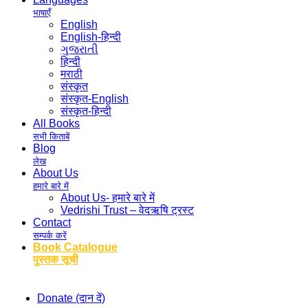
भाषाएँ
English
English-हिन्दी
ગુજરાતી
हिन्दी
मराठी
संस्कृत
संस्कृत-English
संस्कृत-हिन्दी
All Books
सभी किताबें
Blog
लेख
About Us
हमारे बारे में
About Us- हमारे बारे में
Vedrishi Trust – वेदऋषि ट्रस्ट
Contact
सम्पर्क करें
Book Catalogue
पुस्तक सूची
Donate (दान दें)