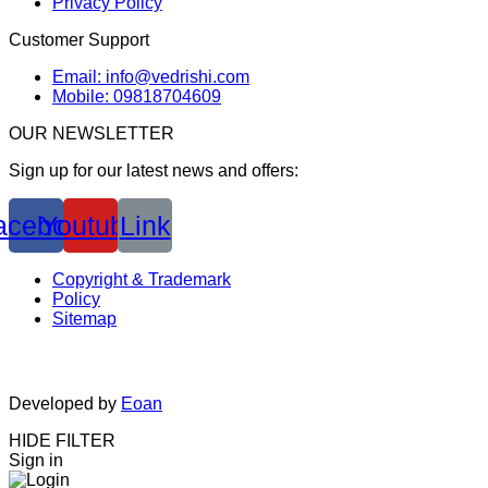
Privacy Policy
Customer Support
Email: info@vedrishi.com
Mobile: 09818704609
OUR NEWSLETTER
Sign up for our latest news and offers:
acebook
Youtube
Link
Copyright & Trademark
Policy
Sitemap
Developed by
Eoan
HIDE FILTER
Sign in