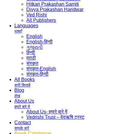
Hitkari Prakashan Samiti
Divya Prakashan Haridwar
Ved Rishi
All Publishers
Languages
भाषाएँ
English
English-हिन्दी
ગુજરાતી
हिन्दी
मराठी
संस्कृत
संस्कृत-English
संस्कृत-हिन्दी
All Books
सभी किताबें
Blog
लेख
About Us
हमारे बारे में
About Us- हमारे बारे में
Vedrishi Trust – वेदऋषि ट्रस्ट
Contact
सम्पर्क करें
Book Catalogue