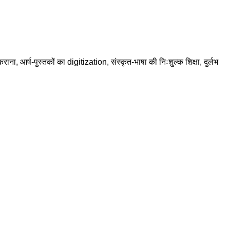
राना, आर्ष-पुस्तकों का digitization, संस्कृत-भाषा की निःशुल्क शिक्षा, दुर्लभ