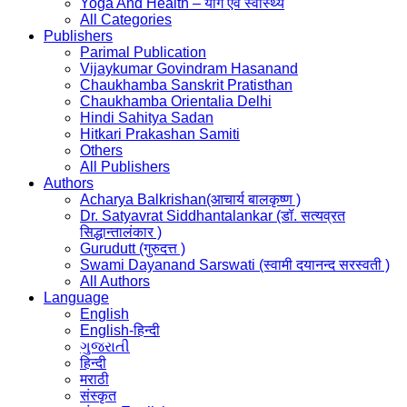
Yoga And Health – योग एवं स्वास्थ्य
All Categories
Publishers
Parimal Publication
Vijaykumar Govindram Hasanand
Chaukhamba Sanskrit Pratisthan
Chaukhamba Orientalia Delhi
Hindi Sahitya Sadan
Hitkari Prakashan Samiti
Others
All Publishers
Authors
Acharya Balkrishan(आचार्य बालकृष्ण )
Dr. Satyavrat Siddhantalankar (डॉ. सत्यव्रत
सिद्धान्तालंकार )
Gurudutt (गुरुदत्त )
Swami Dayanand Sarswati (स्वामी दयानन्द सरस्वती )
All Authors
Language
English
English-हिन्दी
ગુજરાતી
हिन्दी
मराठी
संस्कृत