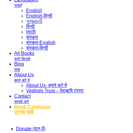
भाषाएँ
English
English-हिन्दी
ગુજરાતી
हिन्दी
मराठी
संस्कृत
संस्कृत-English
संस्कृत-हिन्दी
All Books
सभी किताबें
Blog
लेख
About Us
हमारे बारे में
About Us- हमारे बारे में
Vedrishi Trust – वेदऋषि ट्रस्ट
Contact
सम्पर्क करें
Book Catalogue
पुस्तक सूची
Donate (दान दें)