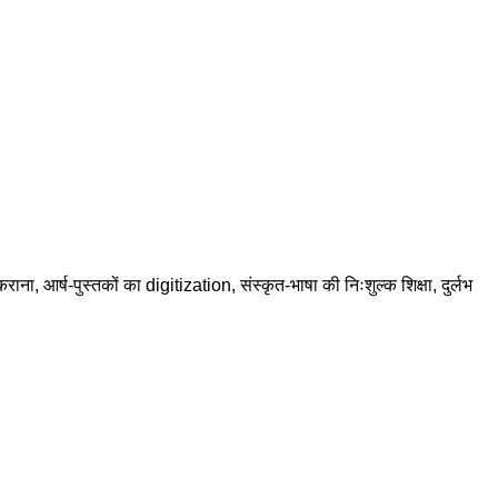
राना, आर्ष-पुस्तकों का digitization, संस्कृत-भाषा की निःशुल्क शिक्षा, दुर्लभ