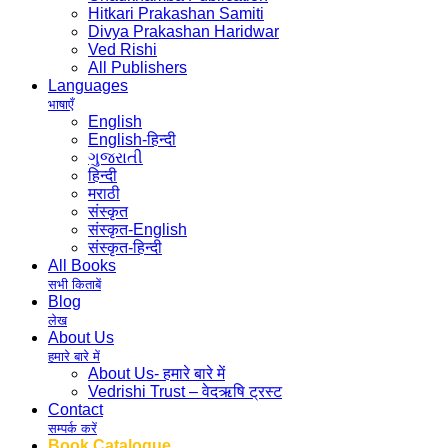
Hitkari Prakashan Samiti
Divya Prakashan Haridwar
Ved Rishi
All Publishers
Languages
भाषाएँ
English
English-हिन्दी
ગુજરાતી
हिन्दी
मराठी
संस्कृत
संस्कृत-English
संस्कृत-हिन्दी
All Books
सभी किताबें
Blog
लेख
About Us
हमारे बारे में
About Us- हमारे बारे में
Vedrishi Trust – वेदऋषि ट्रस्ट
Contact
सम्पर्क करें
Book Catalogue