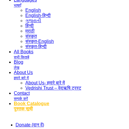
भाषाएँ
English
English-हिन्दी
ગુજરાતી
हिन्दी
मराठी
संस्कृत
संस्कृत-English
संस्कृत-हिन्दी
All Books
सभी किताबें
Blog
लेख
About Us
हमारे बारे में
About Us- हमारे बारे में
Vedrishi Trust – वेदऋषि ट्रस्ट
Contact
सम्पर्क करें
Book Catalogue
पुस्तक सूची
Donate (दान दें)