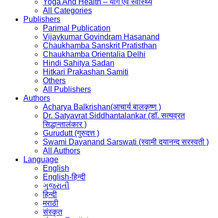
Yoga And Health – योग एवं स्वास्थ्य
All Categories
Publishers
Parimal Publication
Vijaykumar Govindram Hasanand
Chaukhamba Sanskrit Pratisthan
Chaukhamba Orientalia Delhi
Hindi Sahitya Sadan
Hitkari Prakashan Samiti
Others
All Publishers
Authors
Acharya Balkrishan(आचार्य बालकृष्ण )
Dr. Satyavrat Siddhantalankar (डॉ. सत्यव्रत
सिद्धान्तालंकार )
Gurudutt (गुरुदत्त )
Swami Dayanand Sarswati (स्वामी दयानन्द सरस्वती )
All Authors
Language
English
English-हिन्दी
ગુજરાતી
हिन्दी
मराठी
संस्कृत