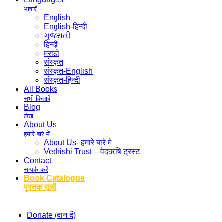
भाषाएँ
English
English-हिन्दी
ગુજરાતી
हिन्दी
मराठी
संस्कृत
संस्कृत-English
संस्कृत-हिन्दी
All Books
सभी किताबें
Blog
लेख
About Us
हमारे बारे में
About Us- हमारे बारे में
Vedrishi Trust – वेदऋषि ट्रस्ट
Contact
सम्पर्क करें
Book Catalogue
पुस्तक सूची
Donate (दान दें)