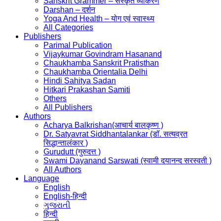
Sanskrit Grammer – संस्कृत व्याकरण
Darshan – दर्शन
Yoga And Health – योग एवं स्वास्थ्य
All Categories
Publishers
Parimal Publication
Vijaykumar Govindram Hasanand
Chaukhamba Sanskrit Pratisthan
Chaukhamba Orientalia Delhi
Hindi Sahitya Sadan
Hitkari Prakashan Samiti
Others
All Publishers
Authors
Acharya Balkrishan(आचार्य बालकृष्ण )
Dr. Satyavrat Siddhantalankar (डॉ. सत्यव्रत
सिद्धान्तालंकार )
Gurudutt (गुरुदत्त )
Swami Dayanand Sarswati (स्वामी दयानन्द सरस्वती )
All Authors
Language
English
English-हिन्दी
ગુજરાતી
हिन्दी