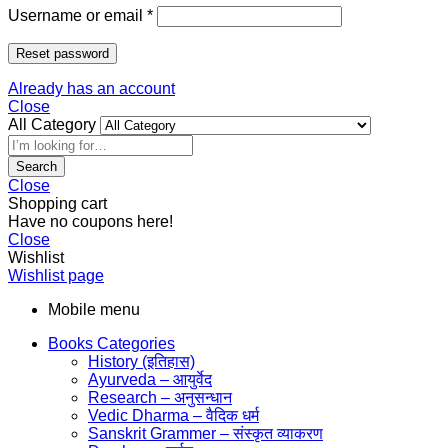
Username or email
*
Reset password
Already has an account
Close
All Category
Search
Close
Shopping cart
Have no coupons here!
Close
Wishlist
Wishlist page
Mobile menu
Books Categories
History (इतिहास)
Ayurveda – आयुर्वेद
Research – अनुसन्धान
Vedic Dharma – वैदिक धर्म
Sanskrit Grammer – संस्कृत व्याकरण