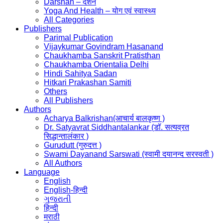
Darshan – दर्शन
Yoga And Health – योग एवं स्वास्थ्य
All Categories
Publishers
Parimal Publication
Vijaykumar Govindram Hasanand
Chaukhamba Sanskrit Pratisthan
Chaukhamba Orientalia Delhi
Hindi Sahitya Sadan
Hitkari Prakashan Samiti
Others
All Publishers
Authors
Acharya Balkrishan(आचार्य बालकृष्ण )
Dr. Satyavrat Siddhantalankar (डॉ. सत्यव्रत
सिद्धान्तालंकार )
Gurudutt (गुरुदत्त )
Swami Dayanand Sarswati (स्वामी दयानन्द सरस्वती )
All Authors
Language
English
English-हिन्दी
ગુજરાતી
हिन्दी
मराठी