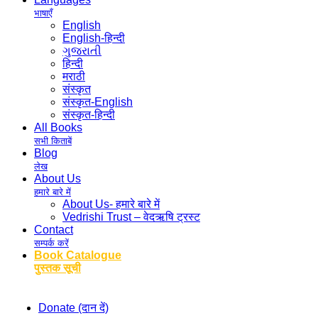
भाषाएँ
English
English-हिन्दी
ગુજરાતી
हिन्दी
मराठी
संस्कृत
संस्कृत-English
संस्कृत-हिन्दी
All Books
सभी किताबें
Blog
लेख
About Us
हमारे बारे में
About Us- हमारे बारे में
Vedrishi Trust – वेदऋषि ट्रस्ट
Contact
सम्पर्क करें
Book Catalogue
पुस्तक सूची
Donate (दान दें)