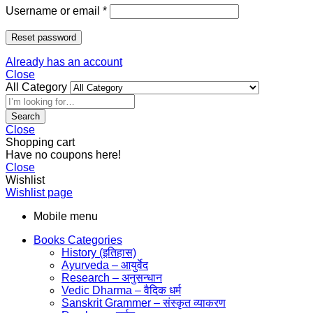
Username or email
*
Reset password
Already has an account
Close
All Category
Search
Close
Shopping cart
Have no coupons here!
Close
Wishlist
Wishlist page
Mobile menu
Books Categories
History (इतिहास)
Ayurveda – आयुर्वेद
Research – अनुसन्धान
Vedic Dharma – वैदिक धर्म
Sanskrit Grammer – संस्कृत व्याकरण