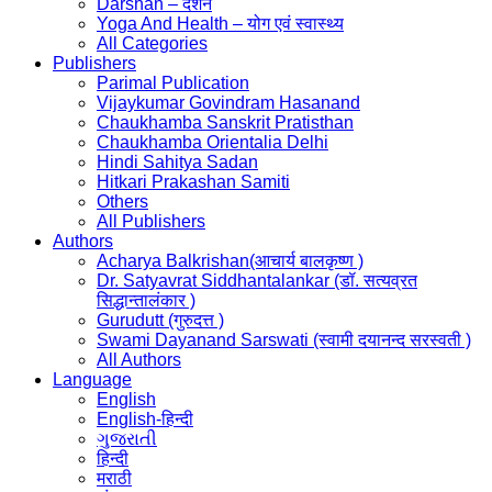
Darshan – दर्शन
Yoga And Health – योग एवं स्वास्थ्य
All Categories
Publishers
Parimal Publication
Vijaykumar Govindram Hasanand
Chaukhamba Sanskrit Pratisthan
Chaukhamba Orientalia Delhi
Hindi Sahitya Sadan
Hitkari Prakashan Samiti
Others
All Publishers
Authors
Acharya Balkrishan(आचार्य बालकृष्ण )
Dr. Satyavrat Siddhantalankar (डॉ. सत्यव्रत
सिद्धान्तालंकार )
Gurudutt (गुरुदत्त )
Swami Dayanand Sarswati (स्वामी दयानन्द सरस्वती )
All Authors
Language
English
English-हिन्दी
ગુજરાતી
हिन्दी
मराठी