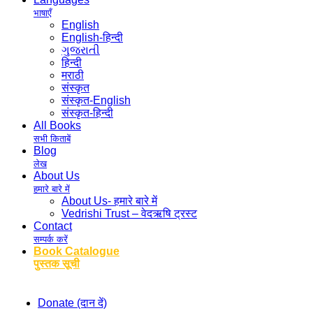
भाषाएँ
English
English-हिन्दी
ગુજરાતી
हिन्दी
मराठी
संस्कृत
संस्कृत-English
संस्कृत-हिन्दी
All Books
सभी किताबें
Blog
लेख
About Us
हमारे बारे में
About Us- हमारे बारे में
Vedrishi Trust – वेदऋषि ट्रस्ट
Contact
सम्पर्क करें
Book Catalogue
पुस्तक सूची
Donate (दान दें)