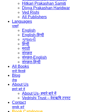
Hitkari Prakashan Samiti
Divya Prakashan Haridwar
Ved Rishi
All Publishers
Languages
भाषाएँ
English
English-हिन्दी
ગુજરાતી
हिन्दी
मराठी
संस्कृत
संस्कृत-English
संस्कृत-हिन्दी
All Books
सभी किताबें
Blog
लेख
About Us
हमारे बारे में
About Us- हमारे बारे में
Vedrishi Trust – वेदऋषि ट्रस्ट
Contact
सम्पर्क करें
Book Catalogue