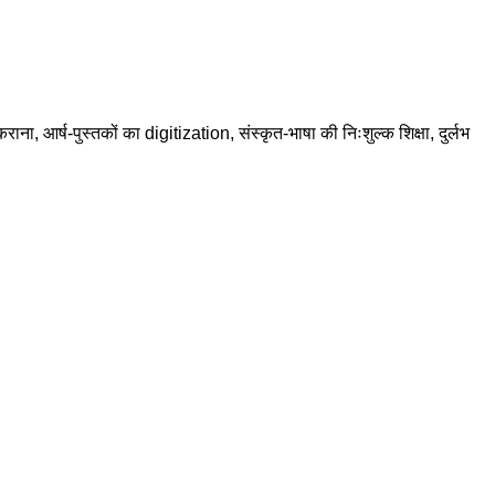
राना, आर्ष-पुस्तकों का digitization, संस्कृत-भाषा की निःशुल्क शिक्षा, दुर्लभ