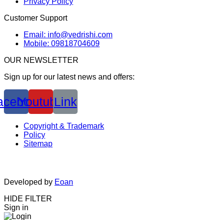
Privacy Policy
Customer Support
Email: info@vedrishi.com
Mobile: 09818704609
OUR NEWSLETTER
Sign up for our latest news and offers:
acebook
Youtube
Link
Copyright & Trademark
Policy
Sitemap
Developed by
Eoan
HIDE FILTER
Sign in