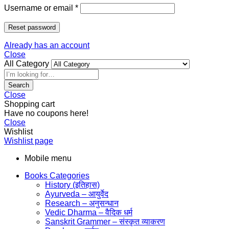
Username or email
*
Reset password
Already has an account
Close
All Category
Search
Close
Shopping cart
Have no coupons here!
Close
Wishlist
Wishlist page
Mobile menu
Books Categories
History (इतिहास)
Ayurveda – आयुर्वेद
Research – अनुसन्धान
Vedic Dharma – वैदिक धर्म
Sanskrit Grammer – संस्कृत व्याकरण