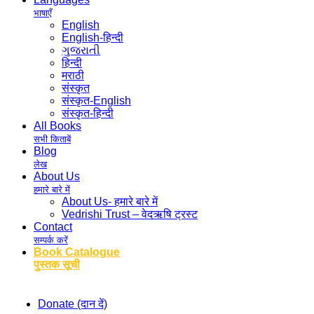
भाषाएँ
English
English-हिन्दी
ગુજરાતી
हिन्दी
मराठी
संस्कृत
संस्कृत-English
संस्कृत-हिन्दी
All Books
सभी किताबें
Blog
लेख
About Us
हमारे बारे में
About Us- हमारे बारे में
Vedrishi Trust – वेदऋषि ट्रस्ट
Contact
सम्पर्क करें
Book Catalogue
पुस्तक सूची
Donate (दान दें)