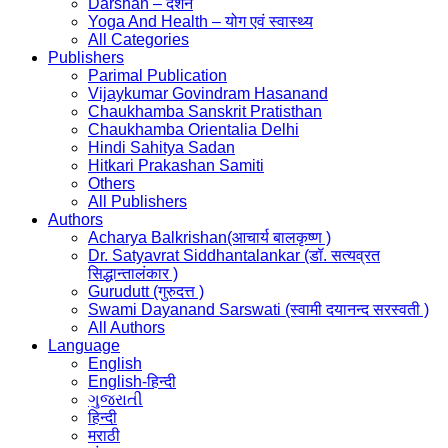
Darshan – दर्शन
Yoga And Health – योग एवं स्वास्थ्य
All Categories
Publishers
Parimal Publication
Vijaykumar Govindram Hasanand
Chaukhamba Sanskrit Pratisthan
Chaukhamba Orientalia Delhi
Hindi Sahitya Sadan
Hitkari Prakashan Samiti
Others
All Publishers
Authors
Acharya Balkrishan(आचार्य बालकृष्ण )
Dr. Satyavrat Siddhantalankar (डॉ. सत्यव्रत
सिद्धान्तालंकार )
Gurudutt (गुरुदत्त )
Swami Dayanand Sarswati (स्वामी दयानन्द सरस्वती )
All Authors
Language
English
English-हिन्दी
ગુજરાતી
हिन्दी
मराठी