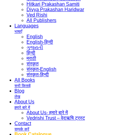
Hitkari Prakashan Samiti
Divya Prakashan Haridwar
Ved Rishi
All Publishers
Languages
भाषाएँ
English
English-हिन्दी
ગુજરાતી
हिन्दी
मराठी
संस्कृत
संस्कृत-English
संस्कृत-हिन्दी
All Books
सभी किताबें
Blog
लेख
About Us
हमारे बारे में
About Us- हमारे बारे में
Vedrishi Trust – वेदऋषि ट्रस्ट
Contact
सम्पर्क करें
Book Catalogue