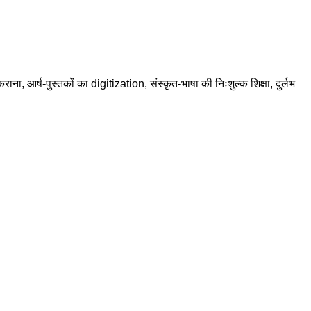
राना, आर्ष-पुस्तकों का digitization, संस्कृत-भाषा की निःशुल्क शिक्षा, दुर्लभ