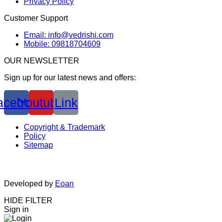
Privacy Policy
Customer Support
Email: info@vedrishi.com
Mobile: 09818704609
OUR NEWSLETTER
Sign up for our latest news and offers:
acebook
Youtube
Link
Copyright & Trademark
Policy
Sitemap
Developed by
Eoan
HIDE FILTER
Sign in