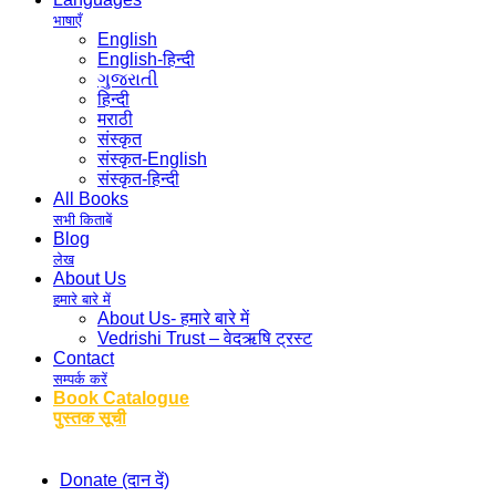
भाषाएँ
English
English-हिन्दी
ગુજરાતી
हिन्दी
मराठी
संस्कृत
संस्कृत-English
संस्कृत-हिन्दी
All Books
सभी किताबें
Blog
लेख
About Us
हमारे बारे में
About Us- हमारे बारे में
Vedrishi Trust – वेदऋषि ट्रस्ट
Contact
सम्पर्क करें
Book Catalogue
पुस्तक सूची
Donate (दान दें)