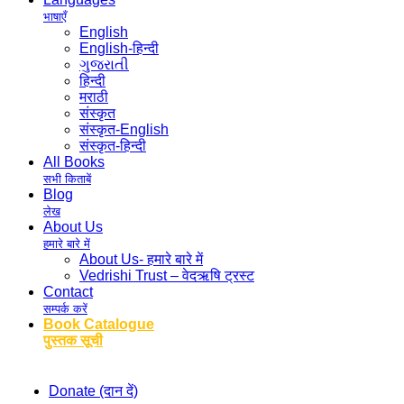
भाषाएँ
English
English-हिन्दी
ગુજરાતી
हिन्दी
मराठी
संस्कृत
संस्कृत-English
संस्कृत-हिन्दी
All Books
सभी किताबें
Blog
लेख
About Us
हमारे बारे में
About Us- हमारे बारे में
Vedrishi Trust – वेदऋषि ट्रस्ट
Contact
सम्पर्क करें
Book Catalogue
पुस्तक सूची
Donate (दान दें)