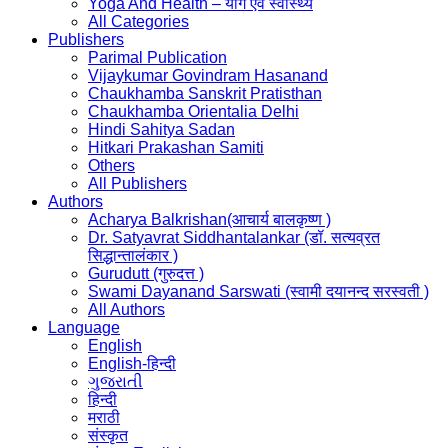
Yoga And Health – योग एवं स्वास्थ्य
All Categories
Publishers
Parimal Publication
Vijaykumar Govindram Hasanand
Chaukhamba Sanskrit Pratisthan
Chaukhamba Orientalia Delhi
Hindi Sahitya Sadan
Hitkari Prakashan Samiti
Others
All Publishers
Authors
Acharya Balkrishan(आचार्य बालकृष्ण )
Dr. Satyavrat Siddhantalankar (डॉ. सत्यव्रत
सिद्धान्तालंकार )
Gurudutt (गुरुदत्त )
Swami Dayanand Sarswati (स्वामी दयानन्द सरस्वती )
All Authors
Language
English
English-हिन्दी
ગુજરાતી
हिन्दी
मराठी
संस्कृत