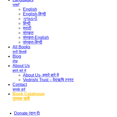
भाषाएँ
English
English-हिन्दी
ગુજરાતી
हिन्दी
मराठी
संस्कृत
संस्कृत-English
संस्कृत-हिन्दी
All Books
सभी किताबें
Blog
लेख
About Us
हमारे बारे में
About Us- हमारे बारे में
Vedrishi Trust – वेदऋषि ट्रस्ट
Contact
सम्पर्क करें
Book Catalogue
पुस्तक सूची
Donate (दान दें)