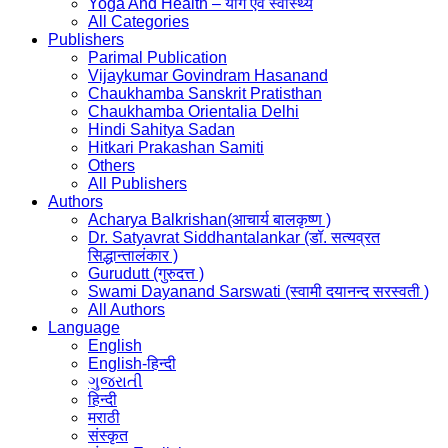
Yoga And Health – योग एवं स्वास्थ्य
All Categories
Publishers
Parimal Publication
Vijaykumar Govindram Hasanand
Chaukhamba Sanskrit Pratisthan
Chaukhamba Orientalia Delhi
Hindi Sahitya Sadan
Hitkari Prakashan Samiti
Others
All Publishers
Authors
Acharya Balkrishan(आचार्य बालकृष्ण )
Dr. Satyavrat Siddhantalankar (डॉ. सत्यव्रत
सिद्धान्तालंकार )
Gurudutt (गुरुदत्त )
Swami Dayanand Sarswati (स्वामी दयानन्द सरस्वती )
All Authors
Language
English
English-हिन्दी
ગુજરાતી
हिन्दी
मराठी
संस्कृत