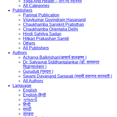
Yoga And Health – योग एवं स्वास्थ्य
All Categories
Publishers
Parimal Publication
Vijaykumar Govindram Hasanand
Chaukhamba Sanskrit Pratisthan
Chaukhamba Orientalia Delhi
Hindi Sahitya Sadan
Hitkari Prakashan Samiti
Others
All Publishers
Authors
Acharya Balkrishan(आचार्य बालकृष्ण )
Dr. Satyavrat Siddhantalankar (डॉ. सत्यव्रत
सिद्धान्तालंकार )
Gurudutt (गुरुदत्त )
Swami Dayanand Sarswati (स्वामी दयानन्द सरस्वती )
All Authors
Language
English
English-हिन्दी
ગુજરાતી
हिन्दी
मराठी
संस्कृत