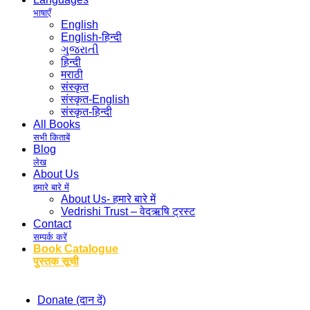
भाषाएँ
English
English-हिन्दी
ગુજરાતી
हिन्दी
मराठी
संस्कृत
संस्कृत-English
संस्कृत-हिन्दी
All Books
सभी किताबें
Blog
लेख
About Us
हमारे बारे में
About Us- हमारे बारे में
Vedrishi Trust – वेदऋषि ट्रस्ट
Contact
सम्पर्क करें
Book Catalogue
पुस्तक सूची
Donate (दान दें)