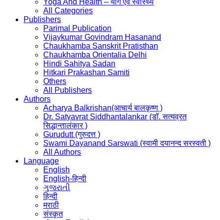
Yoga And Health – योग एवं स्वास्थ्य
All Categories
Publishers
Parimal Publication
Vijaykumar Govindram Hasanand
Chaukhamba Sanskrit Pratisthan
Chaukhamba Orientalia Delhi
Hindi Sahitya Sadan
Hitkari Prakashan Samiti
Others
All Publishers
Authors
Acharya Balkrishan(आचार्य बालकृष्ण )
Dr. Satyavrat Siddhantalankar (डॉ. सत्यव्रत
सिद्धान्तालंकार )
Gurudutt (गुरुदत्त )
Swami Dayanand Sarswati (स्वामी दयानन्द सरस्वती )
All Authors
Language
English
English-हिन्दी
ગુજરાતી
हिन्दी
मराठी
संस्कृत