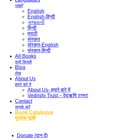
भाषाएँ
English
English-हिन्दी
ગુજરાતી
हिन्दी
मराठी
संस्कृत
संस्कृत-English
संस्कृत-हिन्दी
All Books
सभी किताबें
Blog
लेख
About Us
हमारे बारे में
About Us- हमारे बारे में
Vedrishi Trust – वेदऋषि ट्रस्ट
Contact
सम्पर्क करें
Book Catalogue
पुस्तक सूची
Donate (दान दें)