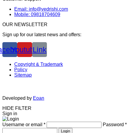
Email: info@vedrishi.com
Mobile: 09818704609
OUR NEWSLETTER
Sign up for our latest news and offers:
acebook
Youtube
Link
Copyright & Trademark
Policy
Sitemap
Developed by
Eoan
HIDE FILTER
Sign in
Username or email
*
Password
*
Login