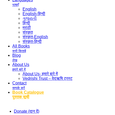
भाषाएँ
English
English-हिन्दी
ગુજરાતી
हिन्दी
मराठी
संस्कृत
संस्कृत-English
संस्कृत-हिन्दी
All Books
सभी किताबें
Blog
लेख
About Us
हमारे बारे में
About Us- हमारे बारे में
Vedrishi Trust – वेदऋषि ट्रस्ट
Contact
सम्पर्क करें
Book Catalogue
पुस्तक सूची
Donate (दान दें)