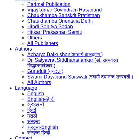
Parimal Publication
Vijaykumar Govindram Hasanand
Chaukhamba Sanskrit Pratisthan
Chaukhamba Orientalia Delhi
Hindi Sahitya Sadan
Hitkari Prakashan Samiti
Others
All Publishers
Authors
Acharya Balkrishan(आचार्य बालकृष्ण )
Dr. Satyavrat Siddhantalankar (डॉ. सत्यव्रत
सिद्धान्तालंकार )
Gurudutt (गुरुदत्त )
Swami Dayanand Sarswati (स्वामी दयानन्द सरस्वती )
All Authors
Language
English
English-हिन्दी
ગુજરાતી
हिन्दी
मराठी
संस्कृत
संस्कृत-English
संस्कृत-हिन्दी
Contact