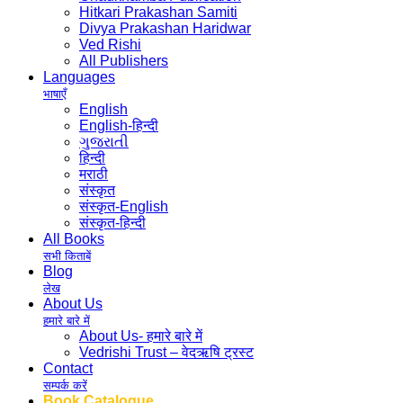
Hitkari Prakashan Samiti
Divya Prakashan Haridwar
Ved Rishi
All Publishers
Languages
भाषाएँ
English
English-हिन्दी
ગુજરાતી
हिन्दी
मराठी
संस्कृत
संस्कृत-English
संस्कृत-हिन्दी
All Books
सभी किताबें
Blog
लेख
About Us
हमारे बारे में
About Us- हमारे बारे में
Vedrishi Trust – वेदऋषि ट्रस्ट
Contact
सम्पर्क करें
Book Catalogue