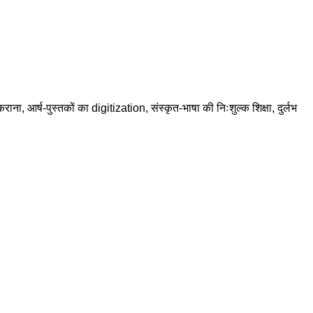
राना, आर्ष-पुस्तकों का digitization, संस्कृत-भाषा की निःशुल्क शिक्षा, दुर्लभ