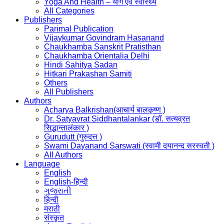
Yoga And Health – योग एवं स्वास्थ्य
All Categories
Publishers
Parimal Publication
Vijaykumar Govindram Hasanand
Chaukhamba Sanskrit Pratisthan
Chaukhamba Orientalia Delhi
Hindi Sahitya Sadan
Hitkari Prakashan Samiti
Others
All Publishers
Authors
Acharya Balkrishan(आचार्य बालकृष्ण )
Dr. Satyavrat Siddhantalankar (डॉ. सत्यव्रत
सिद्धान्तालंकार )
Gurudutt (गुरुदत्त )
Swami Dayanand Sarswati (स्वामी दयानन्द सरस्वती )
All Authors
Language
English
English-हिन्दी
ગુજરાતી
हिन्दी
मराठी
संस्कृत