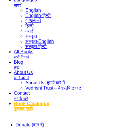
भाषाएँ
English
English-हिन्दी
ગુજરાતી
हिन्दी
मराठी
संस्कृत
संस्कृत-English
संस्कृत-हिन्दी
All Books
सभी किताबें
Blog
लेख
About Us
हमारे बारे में
About Us- हमारे बारे में
Vedrishi Trust – वेदऋषि ट्रस्ट
Contact
सम्पर्क करें
Book Catalogue
पुस्तक सूची
Donate (दान दें)