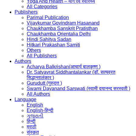
Yoga And Health – योग एवं स्वास्थ्य
All Categories
Publishers
Parimal Publication
Vijaykumar Govindram Hasanand
Chaukhamba Sanskrit Pratisthan
Chaukhamba Orientalia Delhi
Hindi Sahitya Sadan
Hitkari Prakashan Samiti
Others
All Publishers
Authors
Acharya Balkrishan(आचार्य बालकृष्ण )
Dr. Satyavrat Siddhantalankar (डॉ. सत्यव्रत
सिद्धान्तालंकार )
Gurudutt (गुरुदत्त )
Swami Dayanand Sarswati (स्वामी दयानन्द सरस्वती )
All Authors
Language
English
English-हिन्दी
ગુજરાતી
हिन्दी
मराठी
संस्कृत