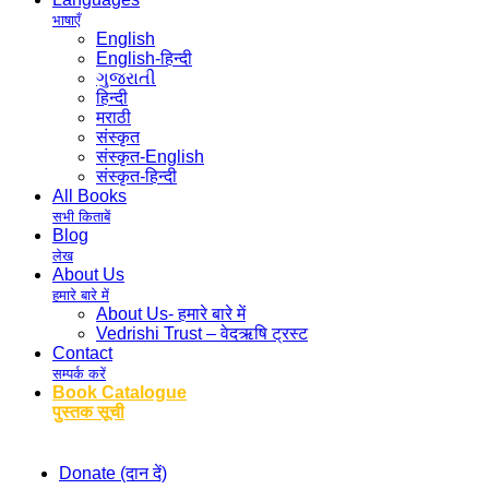
भाषाएँ
English
English-हिन्दी
ગુજરાતી
हिन्दी
मराठी
संस्कृत
संस्कृत-English
संस्कृत-हिन्दी
All Books
सभी किताबें
Blog
लेख
About Us
हमारे बारे में
About Us- हमारे बारे में
Vedrishi Trust – वेदऋषि ट्रस्ट
Contact
सम्पर्क करें
Book Catalogue
पुस्तक सूची
Donate (दान दें)