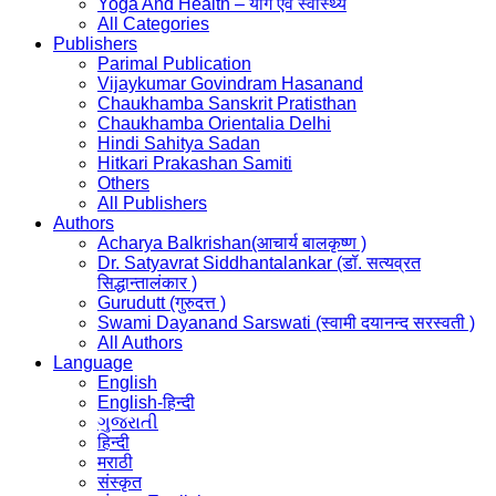
Yoga And Health – योग एवं स्वास्थ्य
All Categories
Publishers
Parimal Publication
Vijaykumar Govindram Hasanand
Chaukhamba Sanskrit Pratisthan
Chaukhamba Orientalia Delhi
Hindi Sahitya Sadan
Hitkari Prakashan Samiti
Others
All Publishers
Authors
Acharya Balkrishan(आचार्य बालकृष्ण )
Dr. Satyavrat Siddhantalankar (डॉ. सत्यव्रत
सिद्धान्तालंकार )
Gurudutt (गुरुदत्त )
Swami Dayanand Sarswati (स्वामी दयानन्द सरस्वती )
All Authors
Language
English
English-हिन्दी
ગુજરાતી
हिन्दी
मराठी
संस्कृत