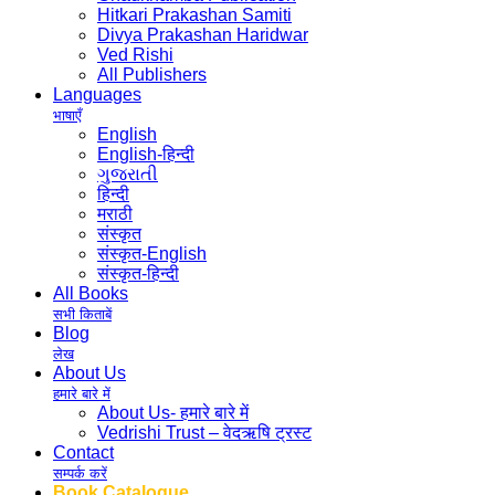
Hitkari Prakashan Samiti
Divya Prakashan Haridwar
Ved Rishi
All Publishers
Languages
भाषाएँ
English
English-हिन्दी
ગુજરાતી
हिन्दी
मराठी
संस्कृत
संस्कृत-English
संस्कृत-हिन्दी
All Books
सभी किताबें
Blog
लेख
About Us
हमारे बारे में
About Us- हमारे बारे में
Vedrishi Trust – वेदऋषि ट्रस्ट
Contact
सम्पर्क करें
Book Catalogue