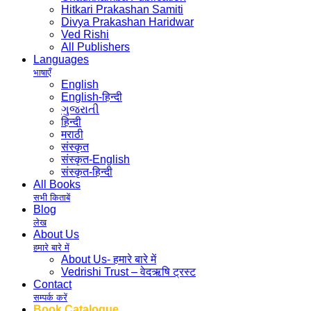
Hitkari Prakashan Samiti
Divya Prakashan Haridwar
Ved Rishi
All Publishers
Languages
भाषाएँ
English
English-हिन्दी
ગુજરાતી
हिन्दी
मराठी
संस्कृत
संस्कृत-English
संस्कृत-हिन्दी
All Books
सभी किताबें
Blog
लेख
About Us
हमारे बारे में
About Us- हमारे बारे में
Vedrishi Trust – वेदऋषि ट्रस्ट
Contact
सम्पर्क करें
Book Catalogue