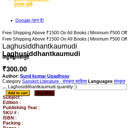
पुस्तक सूची
Donate (दान दें)
Free Shipping Above ₹1500 On All Books |
Minimum ₹500 Off
Free Shipping Above ₹1500 On All Books |
Minimum ₹500 Off
Laghusiddhantkaumudi
Laghusiddhantkaumudi
लघुसिद्धांतकौमुदी
₹
300.00
Author:
Sunil kumar Upadhyay
Category
Sanskrit Literature - संस्कृत साहित्य
संस्कृत
Laghusiddhantkaumudi quantity
Add to cart
Buy Now
Subject :
Edition :
Publishing Year :
SKU # :
ISBN :
Packing :