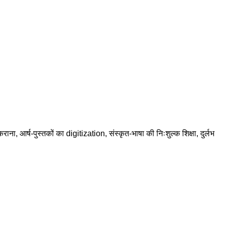
राना, आर्ष-पुस्तकों का digitization, संस्कृत-भाषा की निःशुल्क शिक्षा, दुर्लभ