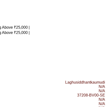
 Above ₹25,000 |
 Above ₹25,000 |
Laghusiddhantkaumudi
N/A
N/A
37208-BV00-SE
N/A
N/A