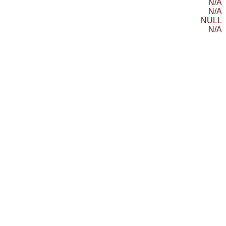
N/A
N/A
NULL
N/A