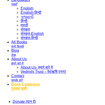
भाषाएँ
English
English-हिन्दी
ગુજરાતી
हिन्दी
मराठी
संस्कृत
संस्कृत-English
संस्कृत-हिन्दी
All Books
सभी किताबें
Blog
लेख
About Us
हमारे बारे में
About Us- हमारे बारे में
Vedrishi Trust – वेदऋषि ट्रस्ट
Contact
सम्पर्क करें
Book Catalogue
पुस्तक सूची
Donate (दान दें)