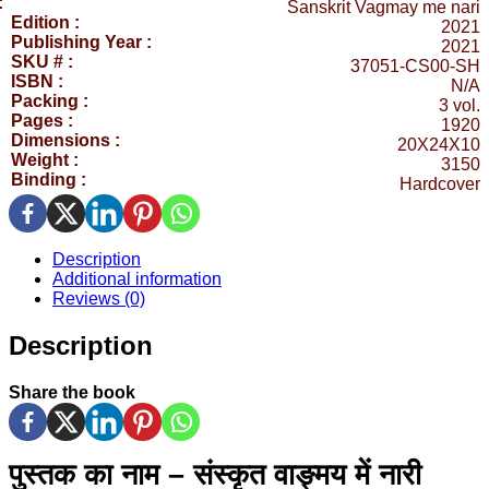
:
Sanskrit Vagmay me nari
Edition :
2021
Publishing Year :
2021
SKU # :
37051-CS00-SH
ISBN :
N/A
Packing :
3 vol.
Pages :
1920
Dimensions :
20X24X10
Weight :
3150
Binding :
Hardcover
Description
Additional information
Reviews (0)
Description
Share the book
पुस्तक का नाम
–
संस्कृत वाङ्मय में नारी