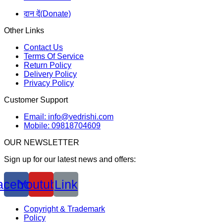
दान दें(Donate)
Other Links
Contact Us
Terms Of Service
Return Policy
Delivery Policy
Privacy Policy
Customer Support
Email: info@vedrishi.com
Mobile: 09818704609
OUR NEWSLETTER
Sign up for our latest news and offers:
acebook
Youtube
Link
Copyright & Trademark
Policy