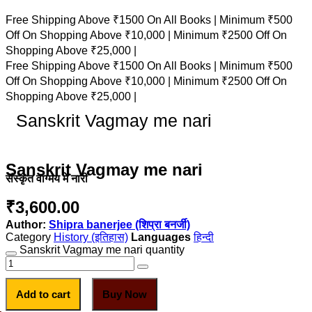
Free Shipping Above ₹1500 On All Books |
Minimum ₹500
Off On Shopping Above ₹10,000 |
Minimum ₹2500 Off On
Shopping Above ₹25,000 |
Free Shipping Above ₹1500 On All Books |
Minimum ₹500
Off On Shopping Above ₹10,000 |
Minimum ₹2500 Off On
Shopping Above ₹25,000 |
Sanskrit Vagmay me nari
Sanskrit Vagmay me nari
संस्कृत वांग्मय में नारी
₹
3,600.00
Author:
Shipra banerjee (शिप्रा बनर्जी)
Category
History (इतिहास)
हिन्दी
Sanskrit Vagmay me nari quantity
Add to cart
Buy Now