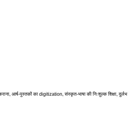
राना, आर्ष-पुस्तकों का digitization, संस्कृत-भाषा की निःशुल्क शिक्षा, दुर्लभ