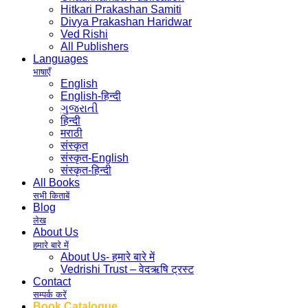
Hitkari Prakashan Samiti
Divya Prakashan Haridwar
Ved Rishi
All Publishers
Languages
भाषाएँ
English
English-हिन्दी
ગુજરાતી
हिन्दी
मराठी
संस्कृत
संस्कृत-English
संस्कृत-हिन्दी
All Books
सभी किताबें
Blog
लेख
About Us
हमारे बारे में
About Us- हमारे बारे में
Vedrishi Trust – वेदऋषि ट्रस्ट
Contact
सम्पर्क करें
Book Catalogue