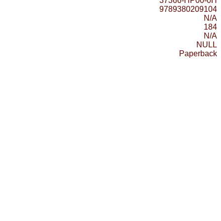
37366-HP00-0H
9789380209104
N/A
184
N/A
NULL
Paperback