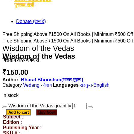
पुस्तक सूची
Donate (दान दें)
Free Shipping Above ₹1500 On All Books |
Minimum ₹500 Off
Free Shipping Above ₹1500 On All Books |
Minimum ₹500 Off
Wisdom of the Vedas
Wisdom of the Vedas
विसडोम ऑफ़ द वेदास
₹
150.00
Author:
Bharat Bhooshan(भारत भूषन )
Category
Vedang - वेदांग
संस्कृत-English
In stock
Wisdom of the Vedas quantity
Add to cart
Buy Now
Subject :
Edition :
Publishing Year :
SKU # :