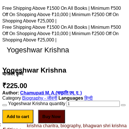
Free Shipping Above ₹1500 On All Books |
Minimum ₹500
Off On Shopping Above ₹10,000 |
Minimum ₹2500 Off On
Shopping Above ₹25,000 |
Free Shipping Above ₹1500 On All Books |
Minimum ₹500
Off On Shopping Above ₹10,000 |
Minimum ₹2500 Off On
Shopping Above ₹25,000 |
Yogeshwar Krishna
Yogeshwar Krishna
योगेश्वर कृष्ण
₹
225.00
Author:
Chamupati M. A.(चमूपति एम्. ए. )
Category
Biography - जीवनी
हिन्दी
Yogeshwar Krishna quantity
Add to cart
Buy Now
:
krishna charitra, biography, bhagwan shri krishna