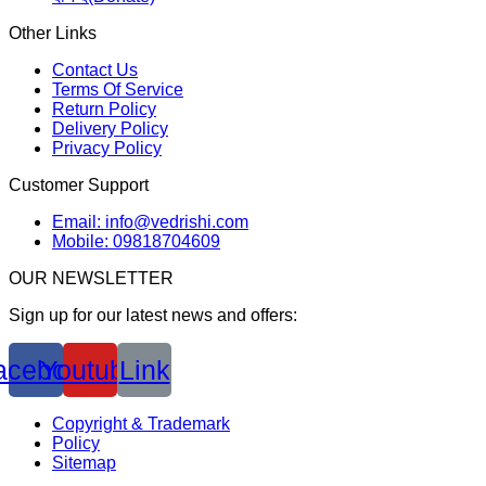
Other Links
Contact Us
Terms Of Service
Return Policy
Delivery Policy
Privacy Policy
Customer Support
Email: info@vedrishi.com
Mobile: 09818704609
OUR NEWSLETTER
Sign up for our latest news and offers:
acebook
Youtube
Link
Copyright & Trademark
Policy
Sitemap