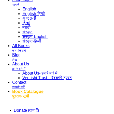
भाषाएँ
English
English-हिन्दी
ગુજરાતી
हिन्दी
मराठी
संस्कृत
संस्कृत-English
संस्कृत-हिन्दी
All Books
सभी किताबें
Blog
लेख
About Us
हमारे बारे में
About Us- हमारे बारे में
Vedrishi Trust – वेदऋषि ट्रस्ट
Contact
सम्पर्क करें
Book Catalogue
पुस्तक सूची
Donate (दान दें)