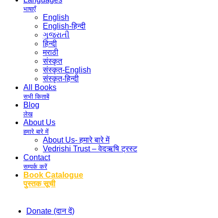
भाषाएँ
English
English-हिन्दी
ગુજરાતી
हिन्दी
मराठी
संस्कृत
संस्कृत-English
संस्कृत-हिन्दी
All Books
सभी किताबें
Blog
लेख
About Us
हमारे बारे में
About Us- हमारे बारे में
Vedrishi Trust – वेदऋषि ट्रस्ट
Contact
सम्पर्क करें
Book Catalogue
पुस्तक सूची
Donate (दान दें)