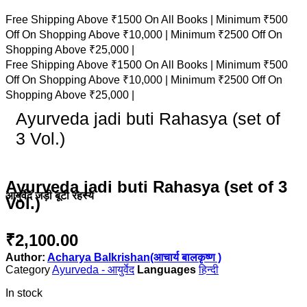
Free Shipping Above ₹1500 On All Books |
Minimum ₹500
Off On Shopping Above ₹10,000 |
Minimum ₹2500 Off On
Shopping Above ₹25,000 |
Free Shipping Above ₹1500 On All Books |
Minimum ₹500
Off On Shopping Above ₹10,000 |
Minimum ₹2500 Off On
Shopping Above ₹25,000 |
Ayurveda jadi buti Rahasya (set of
3 Vol.)
Ayurveda jadi buti Rahasya (set of 3
आयुर्वेद जड़ी बूटी रहस्य
Vol.)
₹
2,100.00
Author:
Acharya Balkrishan(आचार्य बालकृष्ण )
Category
Ayurveda - आयुर्वेद
हिन्दी
In stock