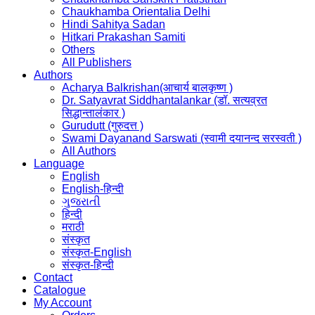
Chaukhamba Orientalia Delhi
Hindi Sahitya Sadan
Hitkari Prakashan Samiti
Others
All Publishers
Authors
Acharya Balkrishan(आचार्य बालकृष्ण )
Dr. Satyavrat Siddhantalankar (डॉ. सत्यव्रत
सिद्धान्तालंकार )
Gurudutt (गुरुदत्त )
Swami Dayanand Sarswati (स्वामी दयानन्द सरस्वती )
All Authors
Language
English
English-हिन्दी
ગુજરાતી
हिन्दी
मराठी
संस्कृत
संस्कृत-English
संस्कृत-हिन्दी
Contact
Catalogue
My Account