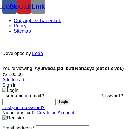
acebook
Youtube
Link
Copyright & Trademark
Policy
Sitemap
Developed by
Eoan
You're viewing:
Ayurveda jadi buti Rahasya (set of 3 Vol.)
₹
2,100.00
Add to cart
Sign in
Username or email
*
Password
*
Login
Lost your password?
No account yet?
Create an Account
Email address
*