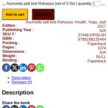
Ayurveda jadi buti Rahasya (set of 3 Vol.) quantity
Add to cart
Buy Now
:
Ayurveda jadi buti Rahasya, Health, Yoga, Jadi
Edition :
2017
Publishing Year :
N/A
SKU # :
37446-DP00-0H
ISBN :
9788189235444
Packing :
Paperback
Pages :
1074
Dimensions :
N/A
Weight :
NULL
Binding :
Paperback
Description
Reviews (0)
Description
Share the book