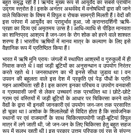
बहुत समृद्ध रही हैं
l
ऋग्वेद मुख्य रूप से आयुर्वेद का सबसे प्राचीन
उद्गम स्त्रोत है
l
इसके अनंतर अथर्ववेद में वनोषधियों द्वारा की जाने
वाले चिकित्सा के विषय में विपुल व रोचक सामग्री मिलती हैं
l
वेदों की
इस परंपरा में आयुर्वेद का प्रादुर्भाव हुआ, जो क्रान्तदर्शिनी ऋषि-
प्रज्ञा का दिव्य एवं अमृतमय उत्स है
l
आधि-व्याधि से पीड़ित मानवता
का शान्तिप्रद आश्रय है जन-जन के रोग शोक को हरने वाले शाश्वत
शरण्य है
l
भारतीय ऋषियों में मानव मात्र के कल्याण के लिए इसे
वैज्ञानिक रूप में प्रतिष्ठित किया हैं
l
भारत में ऋषि मुनि प्रायः जंगलों में स्थापित आश्रमों व गुरुकुलों में ही
निवास करते थे
l
वहां जड़ी बूटियों का अनुसन्धान व उपयोग निरंतर
करते रहते थे
l
जनसाधारण का भी इनसे सीधा जुडाव था
l
वन
उपवन की बहुलता वाले इस देश में प्रकृति एवं पेड़ पौधों के प्रति
गहन आत्मीयता रही है
l
इस कारण इनका परिचय व उपयोग वनवासी
व ग्रामवासी जनों से लेकर उच्चवर्ग तक प्रचलित था
l
छोटे-छोटे
ग्राम एवं वस्तियों में जड़ी बूटियों के आधार पर चिकित्सा करने वाले
वैद्यों के द्वारा भी इनकी जानकारी एवं उपयोग जन-जन तक प्रसारित
हो चूका था
l
अशोक के शिलालेखों से विदित होता है कि सार्वजनिक
स्थानों पर एवं राजमार्गों के साथ चिकित्सापयोगी जड़ी-बूटियां विपुल
मात्र में लगे जाती थी, जो जन-जन के लिए चिकित्सा हेतु बहुत सहज
रूप में सुलभ रहती थी
l
इस प्रकार उत्तम परिपाक एवं रस से संपन्न